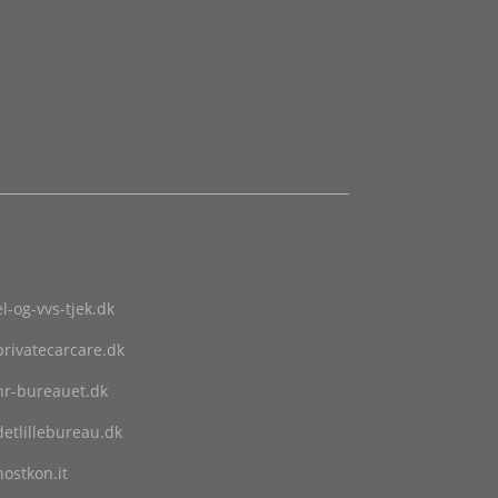
el-og-vvs-tjek.dk
privatecarcare.dk
hr-bureauet.dk
detlillebureau.dk
hostkon.it