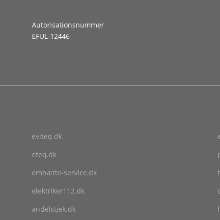
Autorisationsnummer
EFUL-12446
eviteq.dk
eteq.dk
emhætte-service.dk
elektriker112.dk
andelstjek.dk