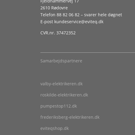
Fjeldhammervej 17
2610 Rødovre
Telefon
88 82 06 82
– svarer hele døgnet
E-post
kundeservice@eviteq.dk
CVR.nr. 37472352
Samarbejdspartnere
valby-elektrikeren.dk
roskilde-elektrikeren.dk
pumpestop112.dk
frederiksberg-elektrikeren.dk
eviteqshop.dk