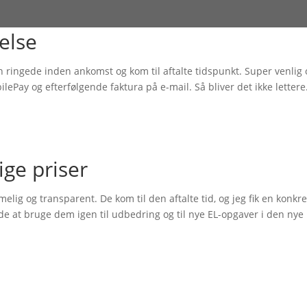
else
eren ringede inden ankomst og kom til aftalte tidspunkt. Super venlig
bilePay og efterfølgende faktura på e-mail. Så bliver det ikke letter
ige priser
rimelig og transparent. De kom til den aftalte tid, og jeg fik en kon
nde at bruge dem igen til udbedring og til nye EL-opgaver i den ny