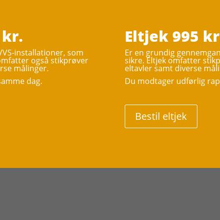
 kr.
Eltjek 995 kr
VVS-installationer, som
Er en grundig gennemgang 
 omfatter også stikprøver
sikre. Eltjek omfatter stik
erse målinger.
eltavler samt diverse mål
s samme dag.
Du modtager udførlig rap
Bestil eltjek