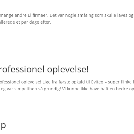
il så mange andre El firmaer. Det var nogle småting som skulle laves o
allerede et par dage efter,
rofessionel oplevelse!
fessionel oplevelse! Lige fra første opkald til Eviteq – super flinke f
ng og var simpelthen så grundig! Vi kunne ikke have haft en bedre o
op