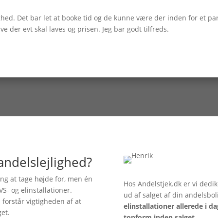
lighed. Det bar let at booke tid og de kunne være der inden for et p
 der evt skal laves og prisen. Jeg bar godt tilfreds.
andelslejlighed?
ing at tage højde for, men én
Hos Andelstjek.dk er vi dedik
VS- og elinstallationer.
ud af salget af din andelsbol
i forstår vigtigheden af at
elinstallationer allerede i da
get.
topform inden salget.