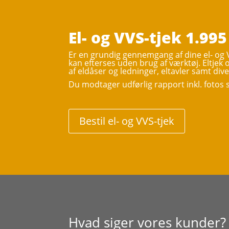
El- og VVS-tjek 1.995
Er en grundig gennemgang af dine el- og 
kan efterses uden brug af værktøj. Eltjek
af eldåser og ledninger, eltavler samt div
Du modtager udførlig rapport inkl. foto
Bestil el- og VVS-tjek
Hvad siger vores kunder?