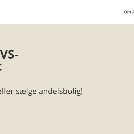
Om A
VVS-
t
ller sælge andelsbolig!