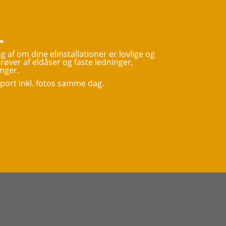
.
af om dine elinstallationer er lovlige og
prøver af eldåser og faste ledninger,
inger.
port inkl. fotos samme dag.