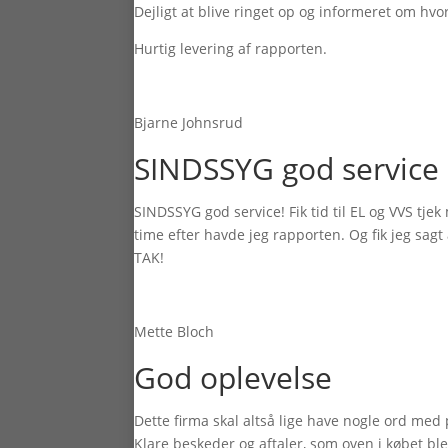
Dejligt at blive ringet op og informeret om hv
Hurtig levering af rapporten.
Bjarne Johnsrud
SINDSSYG god service
SINDSSYG god service! Fik tid til EL og VVS t
time efter havde jeg rapporten. Og fik jeg sagt a
TAK!
Mette Bloch
God oplevelse
Dette firma skal altså lige have nogle ord med
Klare beskeder og aftaler, som oven i købet ble