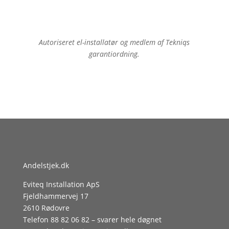
Autoriseret el-installatør og medlem af Tekniqs
garantiordning.
Andelstjek.dk
Eviteq Installation ApS
Fjeldhammervej 17
2610 Rødovre
Telefon
88 82 06 82
– svarer hele døgnet